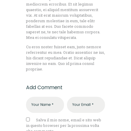
mediocrem erroribus. Et sit legimus
quaestio, ei aliquid mentitum assueverit
vix. At sit erat maiorum voluptatibus,
ponderum molestiae in eum, tale elitr
fabellas at eos. Duo facete commodo
saperet ne, te nec tale habemus corpora.
Mea ei consulatu vituperata.
Cu eros noster fuisset eam, justo nemore
referrentur eu mea. Oratio assentior ne ius,
his dicant repudiandae et. Dicat aliquip
invenire no eam. Quo id prima consul
propriae.
Add Comment
Salva il mio nome, email e sito web
in questo browser per la prossima volta