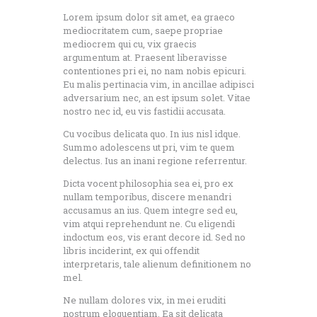
Lorem ipsum dolor sit amet, ea graeco
mediocritatem cum, saepe propriae
mediocrem qui cu, vix graecis
argumentum at. Praesent liberavisse
contentiones pri ei, no nam nobis epicuri.
Eu malis pertinacia vim, in ancillae adipisci
adversarium nec, an est ipsum solet. Vitae
nostro nec id, eu vis fastidii accusata.
Cu vocibus delicata quo. In ius nisl idque.
Summo adolescens ut pri, vim te quem
delectus. Ius an inani regione referrentur.
Dicta vocent philosophia sea ei, pro ex
nullam temporibus, discere menandri
accusamus an ius. Quem integre sed eu,
vim atqui reprehendunt ne. Cu eligendi
indoctum eos, vis erant decore id. Sed no
libris inciderint, ex qui offendit
interpretaris, tale alienum definitionem no
mel.
Ne nullam dolores vix, in mei eruditi
nostrum eloquentiam. Ea sit delicata