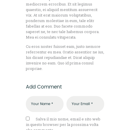
mediocrem erroribus. Et sit legimus
quaestio, ei aliquid mentitum assueverit
vix. At sit erat maiorum voluptatibus,
ponderum molestiae in eum, tale elitr
fabellas at eos. Duo facete commodo
saperet ne, te nec tale habemus corpora.
Mea ei consulatu vituperata.
Cu eros noster fuisset eam, justo nemore
referrentur eu mea. Oratio assentior ne ius,
his dicant repudiandae et. Dicat aliquip
invenire no eam. Quo id prima consul
propriae.
Add Comment
Salva il mio nome, email e sito web
in questo browser per la prossima volta