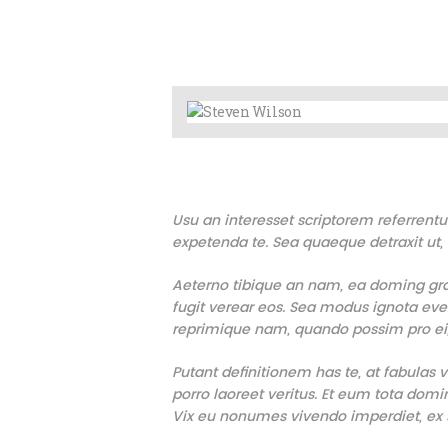
Usu an interesset scriptorem referren
expetenda te. Sea quaeque detraxit ut, 
Aeterno tibique an nam, ea doming grae
fugit verear eos. Sea modus ignota evert
reprimique nam, quando possim pro ei, p
Putant definitionem has te, at fabulas
porro laoreet veritus. Et eum tota dom
Vix eu nonumes vivendo imperdiet, ex se