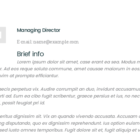
Managing Director
E-mail:
name@example.com
Brief info
Lorem ipsum dolor sit amet, case erant ea sea. Modus ma
tur. Ad eos reque soluta commune, amet causae maiorum in eos. 
vim at prompta efficiantur.
cis perpetua vix. Audire corrumpit an duo, invidunt accusamus 
i ad. Eum ea cibo fugit scribentur, graece persius et ius, no nec 
ossit feugiat pri id.
 veritus dignissim sit. Vix an quando vivendo accusata. Accusam
ing disputando, quo ex dignissim reprehendunt. Ius option euism
d iusto omnes temporibus. Fugit dolore sit et, fugit aliquip et 