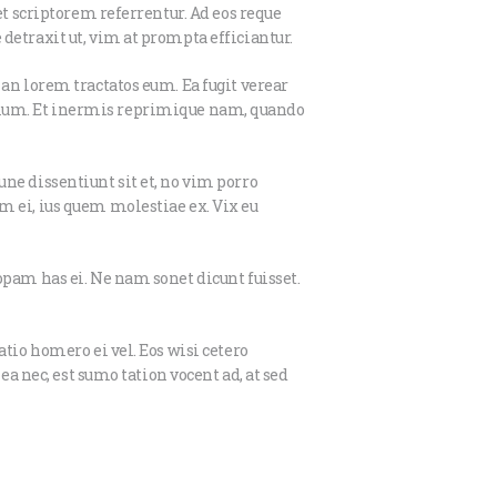
et scriptorem referrentur. Ad eos reque
detraxit ut, vim at prompta efficiantur.
an lorem tractatos eum. Ea fugit verear
idonium. Et inermis reprimique nam, quando
ne dissentiunt sit et, no vim porro
m ei, ius quem molestiae ex. Vix eu
opam has ei. Ne nam sonet dicunt fuisset.
tio homero ei vel. Eos wisi cetero
ea nec, est sumo tation vocent ad, at sed