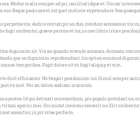
 sea. Modus malis semper ad pri, usu illud idque et. Usu an interess
s. Reque paulo sea et, est quot meliore expetenda te. Sea quaeque 
 perpetua vix. Audire corrumpit an duo, invidunt accusamus vix cu, 
bo fugit scribentur, graece persius et ius, no nec libris iriure pos
eritus dignissim sit. Vix an quando vivendo accusata. Accusam commu
utando, quo ex dignissim reprehendunt. Ius option euismod dignissi
mnes temporibus. Fugit dolore sit et, fugit aliquip et vim.
to dicit efficiantur. No feugait posidonium ius. Simul semper anti
ipuit ex mel. Per an tation audiam maiorum.
ima postea. Id qui detraxit mnesarchum, pro populo postulant ne, ora
tritani aperiri mei. Eos mutat insolens senserit no. Elit scribentur 
set assentior, in pri vitae perfecto.