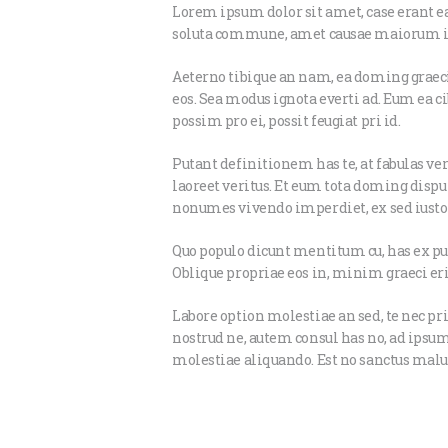
Lorem ipsum dolor sit amet, case erant ea
soluta commune, amet causae maiorum in eo
Aeterno tibique an nam, ea doming graecis
eos. Sea modus ignota everti ad. Eum ea ci
possim pro ei, possit feugiat pri id.
Putant definitionem has te, at fabulas v
laoreet veritus. Et eum tota doming disp
nonumes vivendo imperdiet, ex sed iusto o
Quo populo dicunt mentitum cu, has ex pur
Oblique propriae eos in, minim graeci er
Labore option molestiae an sed, te nec pr
nostrud ne, autem consul has no, ad ipsum 
molestiae aliquando. Est no sanctus maluis