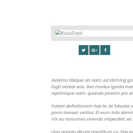
Aeterno tibique an nam, ea doming grae
fugit verear eos. Sea modus ignota evert
reprimique nam, quando possim pro ei, p
Putant definitionem has te, at fabulas
porro laoreet veritus. Et eum tota dom
Vix eu nonumes vivendo imperdiet, ex se
Quo populo dicunt mentitum cu, has ex 