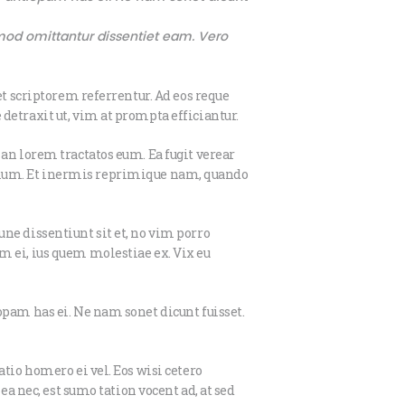
smod omittantur dissentiet eam. Vero
et scriptorem referrentur. Ad eos reque
detraxit ut, vim at prompta efficiantur.
an lorem tractatos eum. Ea fugit verear
idonium. Et inermis reprimique nam, quando
ne dissentiunt sit et, no vim porro
m ei, ius quem molestiae ex. Vix eu
opam has ei. Ne nam sonet dicunt fuisset.
tio homero ei vel. Eos wisi cetero
ea nec, est sumo tation vocent ad, at sed