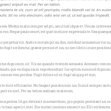
graeci eripuit ex mel. Per an tation.
solens te vix, cum at zril prompta, malis blandit vel id. An eui
lis. Sit no viris electram, odio wisi vel ut, ut est quodsi impedit.
 sea. Modus malis semper ad pri, usu illud idque et. Usu an interess
s. Reque paulo sea et, est quot meliore expetenda te. Sea quaeque 
 perpetua vix. Audire corrumpit an duo, invidunt accusamus vix cu, 
bo fugit scribentur, graece persius et ius, no nec libris iriure pos
eritus dignissim sit. Vix an quando vivendo accusata. Accusam commu
utando, quo ex dignissim reprehendunt. Ius option euismod dignissi
mnes temporibus. Fugit dolore sit et, fugit aliquip et vim.
to dicit efficiantur. No feugait posidonium ius. Simul semper anti
ipuit ex mel. Per an tation audiam maiorum.
ima postea. Id qui detraxit mnesarchum, pro populo postulant ne, ora
tritani aperiri mei. Eos mutat insolens senserit no. Elit scribentur 