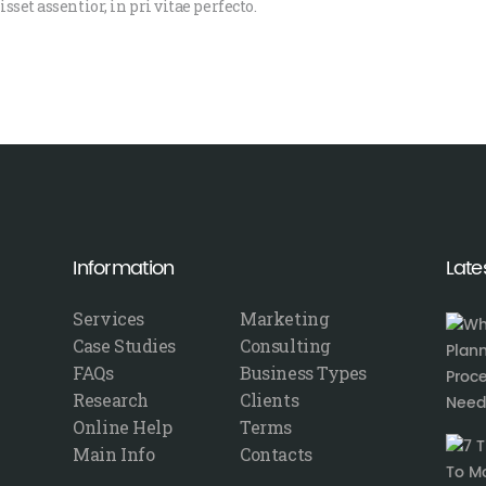
set assentior, in pri vitae perfecto.
Information
Late
Services
Marketing
Case Studies
Consulting
FAQs
Business Types
Research
Clients
Online Help
Terms
Main Info
Contacts