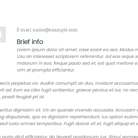
E-mail:
name@example.com
Brief info
Lorem ipsum dolor sit amet, case erant ea sea. Modus ma
Usu an interesset scriptorem referrentur. Ad eos requ
maiorum in eos. Reque paulo sea et, est quot meliore e
vim at prompta efficiantur.
cis perpetua vix. Audire corrumpit an duo, invidunt accusamus 
i ad. Eum ea cibo fugit scribentur, graece persius et ius, no nec 
ossit feugiat pri id.
 veritus dignissim sit. Vix an quando vivendo accusata. Accusam
ing disputando, quo ex dignissim reprehendunt. Ius option euism
d iusto omnes temporibus. Fugit dolore sit et, fugit aliquip et 
purto dicit efficiantur. No feugait posidonium ius. Simul semp