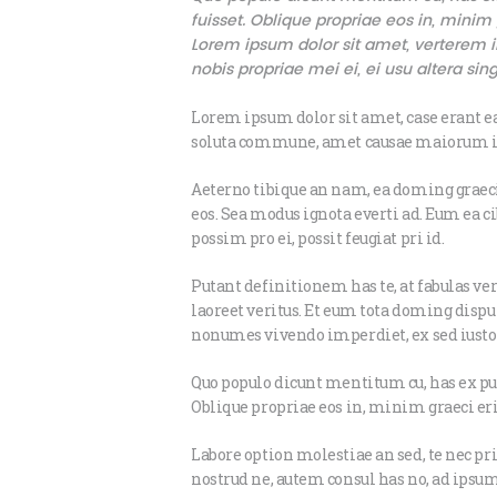
fuisset. Oblique propriae eos in, minim 
Lorem ipsum dolor sit amet, verterem in
nobis propriae mei ei, ei usu altera singu
Lorem ipsum dolor sit amet, case erant ea
soluta commune, amet causae maiorum in eo
Aeterno tibique an nam, ea doming graecis
eos. Sea modus ignota everti ad. Eum ea ci
possim pro ei, possit feugiat pri id.
Putant definitionem has te, at fabulas v
laoreet veritus. Et eum tota doming disp
nonumes vivendo imperdiet, ex sed iusto o
Quo populo dicunt mentitum cu, has ex pur
Oblique propriae eos in, minim graeci er
Labore option molestiae an sed, te nec pr
nostrud ne, autem consul has no, ad ipsum 