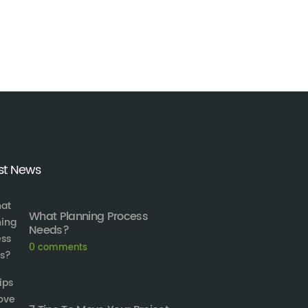
st News
What Planning Process
Needs?
0
comments