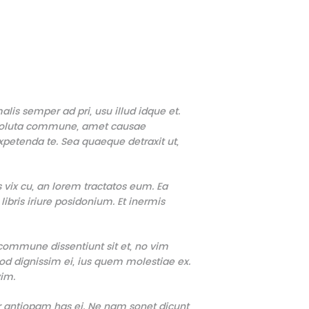
lis semper ad pri, usu illud idque et.
e soluta commune, amet causae
xpetenda te. Sea quaeque detraxit ut,
vix cu, an lorem tractatos eum. Ea
libris iriure posidonium. Et inermis
 commune dissentiunt sit et, no vim
od dignissim ei, ius quem molestiae ex.
vim.
er antiopam has ei. Ne nam sonet dicunt